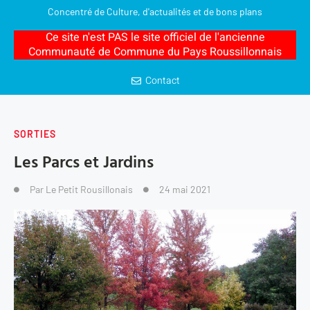
Concentré de Culture, d'actualités et de bons plans
Ce site n'est PAS le site officiel de l'ancienne
Communauté de Commune du Pays Roussillonnais
Contact
SORTIES
Les Parcs et Jardins
Par
Le Petit Rousillonais
24 mai 2021